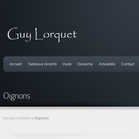
Accueil
Tableaux récents
Huile
Gouache
Actualités
Contact
Oignons
Accueil
»
Divers
»
Oignons