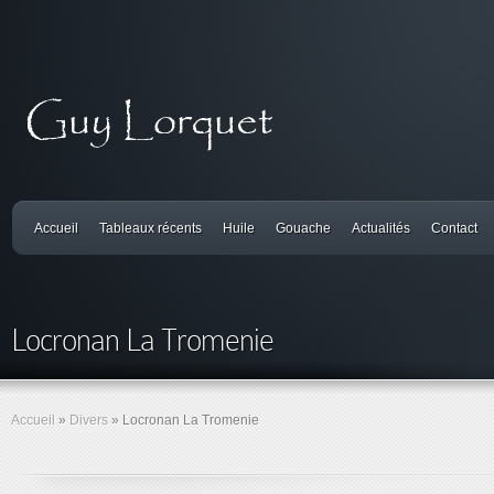
Accueil
Tableaux récents
Huile
Gouache
Actualités
Contact
Locronan La Tromenie
Accueil
»
Divers
»
Locronan La Tromenie