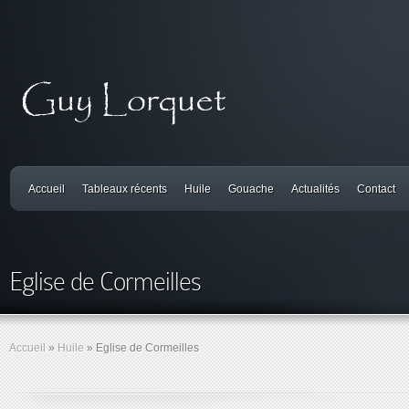
Accueil
Tableaux récents
Huile
Gouache
Actualités
Contact
Eglise de Cormeilles
Accueil
»
Huile
»
Eglise de Cormeilles