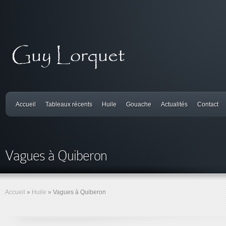
Accueil
Tableaux récents
Huile
Gouache
Actualités
Contact
Vagues à Quiberon
Accueil
»
Huile
»
Vagues à Quiberon