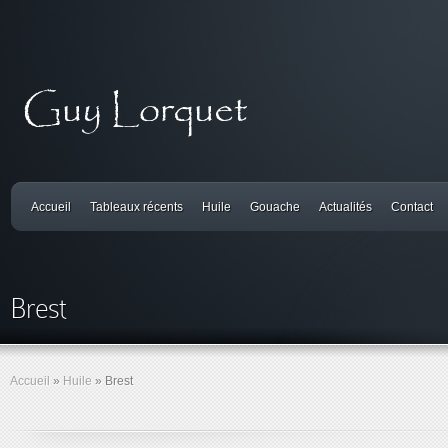
Accueil
Tableaux récents
Huile
Gouache
Actualités
Contact
Brest
Accueil
»
Huile
»
Brest